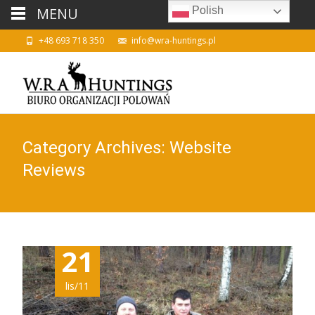
MENU
Polish
+48 693 718 350
info@wra-huntings.pl
Category Archives: Website
Reviews
21
lis/11