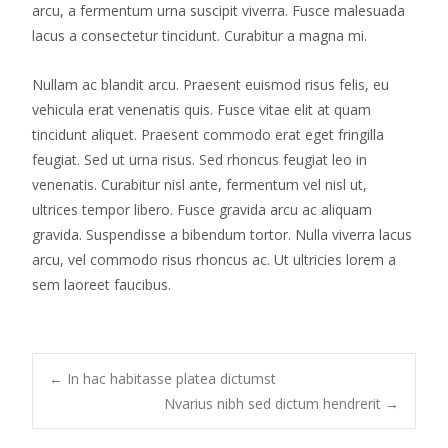
arcu, a fermentum urna suscipit viverra. Fusce malesuada
lacus a consectetur tincidunt. Curabitur a magna mi.
Nullam ac blandit arcu. Praesent euismod risus felis, eu
vehicula erat venenatis quis. Fusce vitae elit at quam
tincidunt aliquet. Praesent commodo erat eget fringilla
feugiat. Sed ut urna risus. Sed rhoncus feugiat leo in
venenatis. Curabitur nisl ante, fermentum vel nisl ut,
ultrices tempor libero. Fusce gravida arcu ac aliquam
gravida. Suspendisse a bibendum tortor. Nulla viverra lacus
arcu, vel commodo risus rhoncus ac. Ut ultricies lorem a
sem laoreet faucibus.
Post
←
In hac habitasse platea dictumst
Nvarius nibh sed dictum hendrerit
→