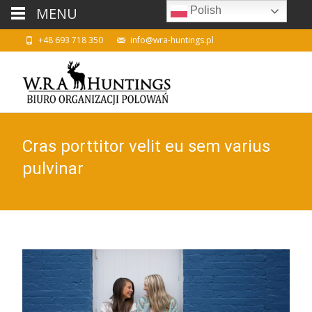
MENU
Polish
+48 693 718 350
info@wra-huntings.pl
Cras porttitor velit eu sem varius
pulvinar