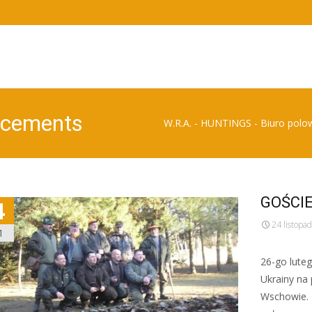
ncements
W.R.A. - HUNTINGS - Biuro polow
GOŚCI
4
24 listopa
1
26-go lute
Ukrainy na
Wschowie. 