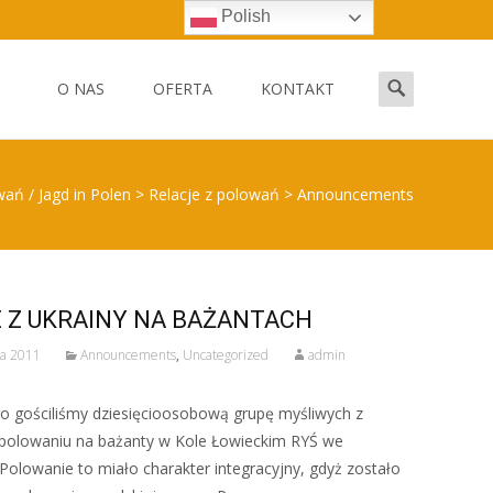
Polish
Skip
to
Search
O NAS
OFERTA
KONTAKT
content
for:
ań / Jagd in Polen
>
Relacje z polowań
>
Announcements
E Z UKRAINY NA BAŻANTACH
da 2011
Announcements
,
Uncategorized
admin
go gościliśmy dziesięcioosobową grupę myśliwych z
 polowaniu na bażanty w Kole Łowieckim RYŚ we
Polowanie to miało charakter integracyjny, gdyż zostało