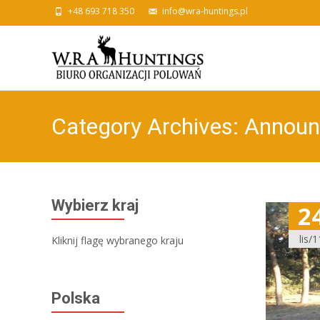
+48 693 718 350
info@wra-huntings.pl
Category Archives: Annou
Wybierz kraj
2
lis/1
Kliknij flagę wybranego kraju
Polska