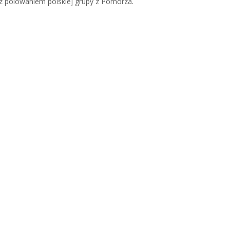
z polowaniem polskiej grupy z Pomorza.
e…