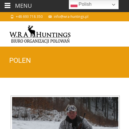
MENU
Polish
+48 693 718 350
info@wra-huntings.pl
POLEN