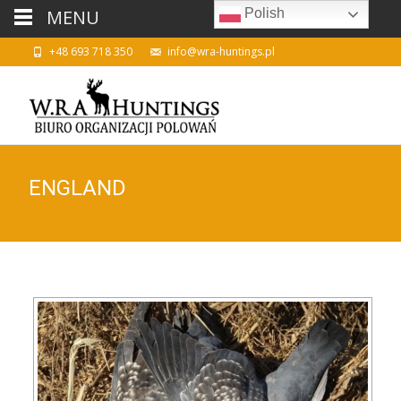
MENU
Polish
+48 693 718 350
info@wra-huntings.pl
ENGLAND