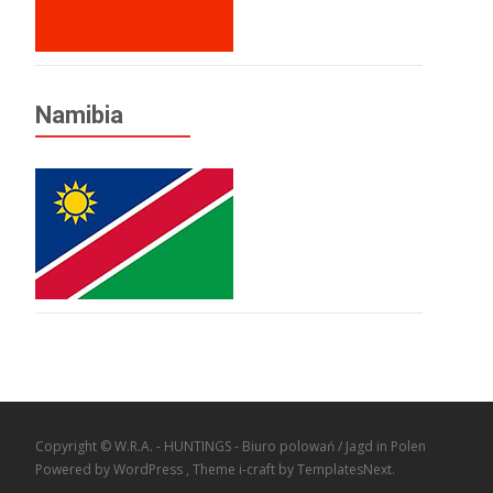
Namibia
Copyright © W.R.A. - HUNTINGS - Biuro polowań / Jagd in Polen
Powered by WordPress
, Theme
i-craft
by TemplatesNext.