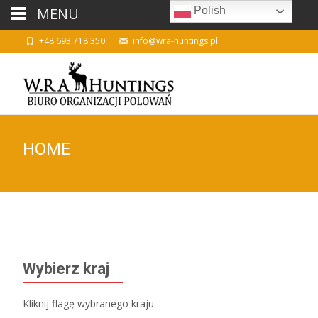
MENU
Polish
+48 693 718 350
info@wra-huntings.pl
HOME
Wybierz kraj
Kliknij flagę wybranego kraju