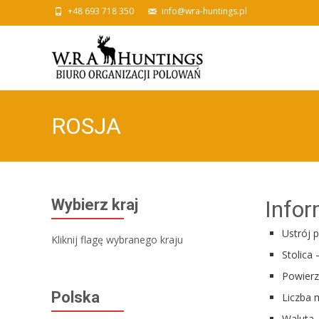
+48 693 718 350
info@wra-huntings.pl
ROSJA
Wybierz kraj
Infor
Ustrój p
Kliknij flagę wybranego kraju
Stolica
Powierz
Polska
Liczba 
Waluta 