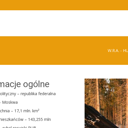
W.R.A. - H
macje ogólne
olityczny – republika federalna
 – Moskwa
chnia – 17,1 mln. km²
mieszkańców – 143,255 mln
– rubel rosyjski RUB