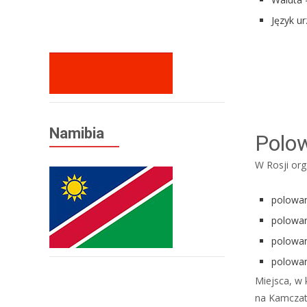
Język u
Namibia
Polo
W Rosji org
polowan
polowan
polowan
polowani
Miejsca, w 
na Kamczatc