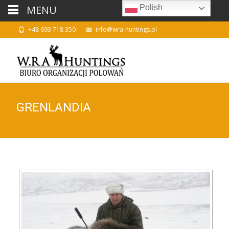
MENU
Polish
+48 693 718 350
info@wra-huntings.pl
GRENLANDIA