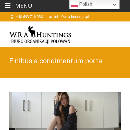
MENU
Polish
+48 693 718 350
info@wra-huntings.pl
Finibus a condimentum porta